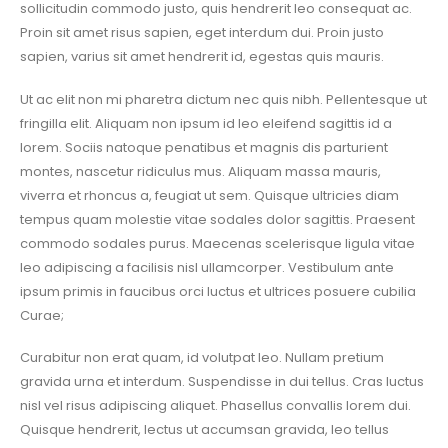
sollicitudin commodo justo, quis hendrerit leo consequat ac.
Proin sit amet risus sapien, eget interdum dui. Proin justo
sapien, varius sit amet hendrerit id, egestas quis mauris.
Ut ac elit non mi pharetra dictum nec quis nibh. Pellentesque ut
fringilla elit. Aliquam non ipsum id leo eleifend sagittis id a
lorem. Sociis natoque penatibus et magnis dis parturient
montes, nascetur ridiculus mus. Aliquam massa mauris,
viverra et rhoncus a, feugiat ut sem. Quisque ultricies diam
tempus quam molestie vitae sodales dolor sagittis. Praesent
commodo sodales purus. Maecenas scelerisque ligula vitae
leo adipiscing a facilisis nisl ullamcorper. Vestibulum ante
ipsum primis in faucibus orci luctus et ultrices posuere cubilia
Curae;
Curabitur non erat quam, id volutpat leo. Nullam pretium
gravida urna et interdum. Suspendisse in dui tellus. Cras luctus
nisl vel risus adipiscing aliquet. Phasellus convallis lorem dui.
Quisque hendrerit, lectus ut accumsan gravida, leo tellus